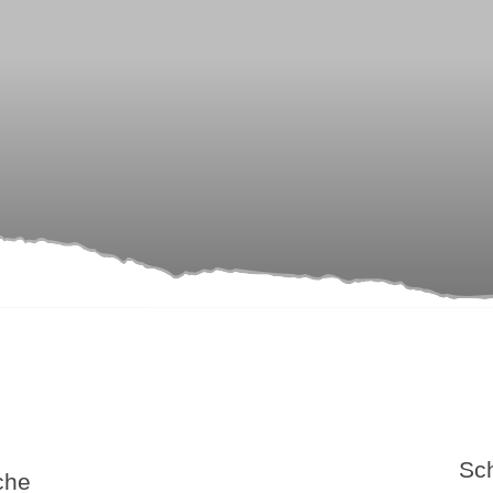
Sch
che