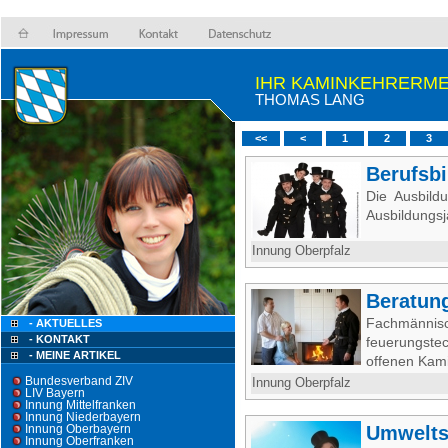
IHR KAMINKEHRERME
THOMAS LANG
<<
<
1
2
3
Berufsbi
Die Ausbild
Ausbildungsj
Innung Oberpfalz
Beratun
Fachmänn
- AKTUELLES
- KONTAKT
feuerungste
- MEINE ARTIKEL
offenen Kami
Bundesverband ZIV
Innung Oberpfalz
LIV Bayern
Innung Mittelfranken
Innung Niederbayern
Innung Oberbayern
Umwelts
Innung Oberfranken