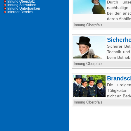
Innung Oberpfalz
Durch uns
Innung Schwaben
nachhaltige
Innung Unterfranken
Interner Bereich
bei der ans
deren Abhilf
Innung Oberpfalz
Sicherhe
Sicherer Be
Technik und
beim Betrieb
Innung Oberpfalz
Brandsc
Die ureige
Tätigkeiten
nicht an Bed
Innung Oberpfalz